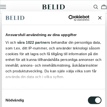
Ansvarsfull användning av dina uppgifter
Vi och
våra 1022 partners
behandlar din personliga data,
som t.ex. ditt IP-nummer, och använder teknologi såsom
cookies för att lagra och få tillgång till information på din
enhet för att kunna tillhandahålla personliga annonser och
innehåll, annons- och innehållsmätning, åskådarinsikter
och produktutveckling. Du kan själv välja vilka som får
använda din data och i vilka syften.
Med din tillåtelse skulle vi även vilja:
Samla in information om din geografiska plats
Samtyckesval
Nödvändig
som kan ha en noggrannhet på upp till flera meter
Identifiera din enhet genom att aktivt skanna den