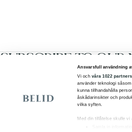
SUBSCRIBE TO OUR 
Ansvarsfull användning a
Vi och
våra 1022 partner
Email address
*
använder teknologi såsom co
kunna tillhandahålla perso
åskådarinsikter och produk
I accept the
terms & conditions
and I have read and understood the
privac
vilka syften.
CUSTOMER SUPPORT
INFORMATION
Med din tillåtelse skulle vi 
Contact us
News
Resellers
About Belid
Samla in informatio
Support
Asset Bank