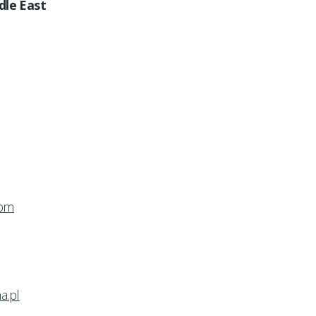
le East
com
a.pl