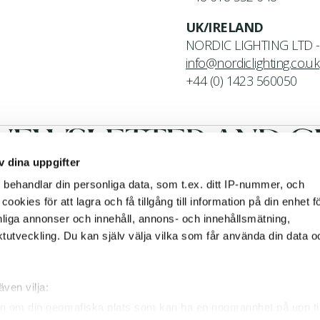
UK/IRELAND
NORDIC LIGHTING LTD -
info@nordiclighting.co.uk
+44 (0) 1423 560050
NEWSLETTER AND GE
v dina uppgifter
s
behandlar din personliga data, som t.ex. ditt IP-nummer, och
okies för att lagra och få tillgång till information på din enhet fö
nliga annonser och innehåll, annons- och innehållsmätning,
.
tutveckling. Du kan själv välja vilka som får använda din data o
y policy
FOLLOW US
även vilja:
Facebook
Instagram
n om din geografiska plats som kan ha en noggrannhet på upp till
Pinterest