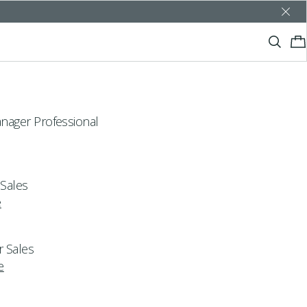
nager Professional
 Sales
e
r Sales
e