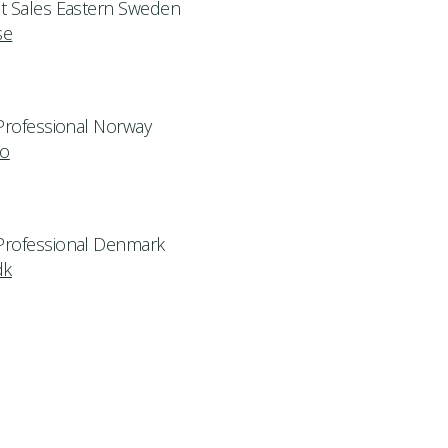
ct Sales Eastern Sweden
se
 Professional Norway
no
 Professional Denmark
dk