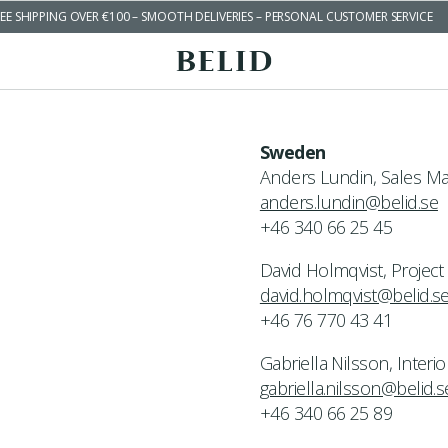
EE SHIPPING OVER €100 – SMOOTH DELIVERIES – PERSONAL CUSTOMER SERVICE
Sweden
Anders Lundin, Sales Ma
anders.lundin@belid.se
+46 340 66 25 45
David Holmqvist, Project
david.holmqvist@belid.s
+46 76 770 43 41
Gabriella Nilsson, Interio
gabriella.nilsson@belid.s
+46 340 66 25 89