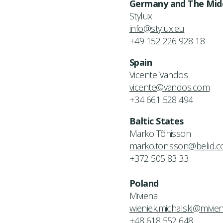
Germany and The Midd
Stylux
info@stylux.eu
+49 152 226 928 18
Spain
Vicente Vandos
vicente@vandos.com
+34 661 528 494
Baltic States
Marko Tõnisson
marko.tonisson@belid.
+372 505 83 33
Poland
Miviena
wieniek.michalski@mivien
+48 618 552 648