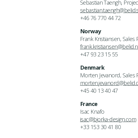
Sebastian Taengh, Proje
sebastian.taengh@belid.
+46 76 770 44 72
Norway
Frank Kristiansen, Sales
frank.kristiansen@belid.
+47 93 23 15 55
Denmark
Morten Jevanord, Sales
morten.jevanord@belid.
+45 40 13 40 47
France
Isac Knafo
isac@bjorka-design.com
+33 153 30 41 80