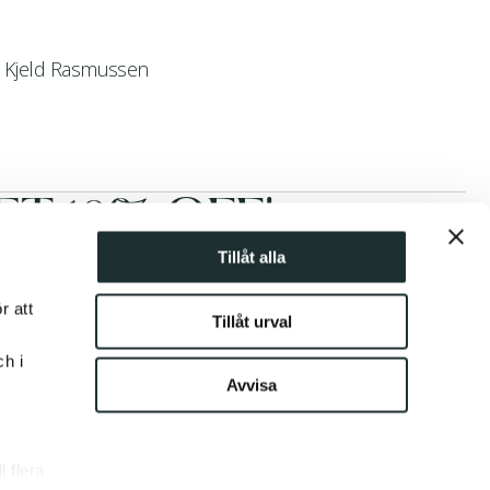
 Kjeld Rasmussen
T 10% OFF!
Tillåt alla
Subscribe
r att
Tillåt urval
ch i
Avvisa
REGION AND LANGUAGE
US - English
 flera