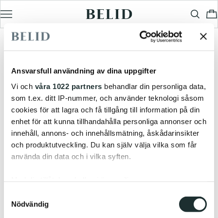
Ansvarsfull användning av dina uppgifter
Vi och
våra 1022 partners
behandlar din personliga data,
som t.ex. ditt IP-nummer, och använder teknologi såsom
cookies för att lagra och få tillgång till information på din
enhet för att kunna tillhandahålla personliga annonser och
innehåll, annons- och innehållsmätning, åskådarinsikter
och produktutveckling. Du kan själv välja vilka som får
använda din data och i vilka syften.
Med din tillåtelse skulle vi även vilja:
Samla in information om din geografiska plats
Samtyckesval
Nödvändig
som kan ha en noggrannhet på upp till flera meter
Identifiera din enhet genom att aktivt skanna den