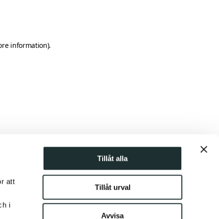
ore information)
.
Tillåt alla
r att
Tillåt urval
ch i
Avvisa