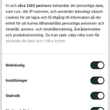
Vi och
våra 1022 partners
behandlar din personliga data,
som t.ex. ditt IP-nummer, och använder teknologi såsom
cookies för att lagra och få tillgång till information på din
enhet för att kunna tillhandahålla personliga annonser och
innehåll, annons- och innehållsmätning, åskådarinsikter
och produktutveckling. Du kan själv välja vilka som får
använda din data och i vilka syften.
Med din tillåtelse skulle vi även vilja:
Samla in information om din geografiska plats
Samtyckesval
Nödvändig
som kan ha en noggrannhet på upp till flera meter
Identifiera din enhet genom att aktivt skanna den
för specifika kännetecken (fingeravtryck)
Inställningar
Ta reda på mer om hur dina personliga uppgifter
behandlas och ställ in dina preferenser i
detaljsektionen
.
Statistik
Du kan ändra eller dra tillbaka ditt samtycke när som
helst från cookie-förklaringen.