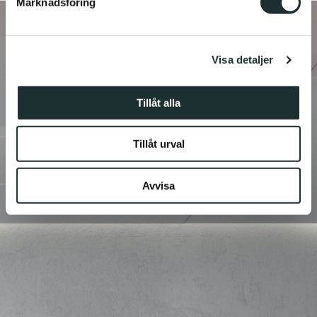
Marknadsföring
Vi använder enhetsidentifierare för att anpassa innehållet
och annonserna till användarna, tillhandahålla funktioner
för sociala medier och analysera vår trafik. Vi
Visa detaljer
vidarebefordrar även sådana identifierare och annan
information från din enhet till de sociala medier och
annons- och analysföretag som vi samarbetar med.
Tillåt alla
Dessa kan i sin tur kombinera informationen med annan
information som du har tillhandahållit eller som de har
Tillåt urval
samlat in när du har använt deras tjänster.
Avvisa