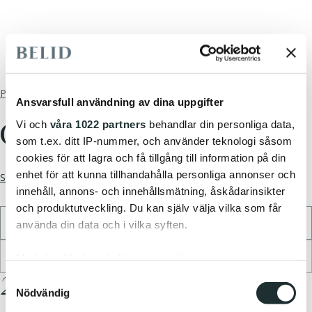
/
Products
Accessories
Ansvarsfull användning av dina uppgifter
Vi och
våra 1022 partners
behandlar din personliga data,
CIRKLO OPAL GLASS
som t.ex. ditt IP-nummer, och använder teknologi såsom
cookies för att lagra och få tillgång till information på din
enhet för att kunna tillhandahålla personliga annonser och
See full collection
innehåll, annons- och innehållsmätning, åskådarinsikter
och produktutveckling. Du kan själv välja vilka som får
33cm
använda din data och i vilka syften.
No lightsource available
Med din tillåtelse skulle vi även vilja:
23.95 EUR
Samla in information om din geografiska plats
Samtyckesval
Nödvändig
som kan ha en noggrannhet på upp till flera meter
Identifiera din enhet genom att aktivt skanna den