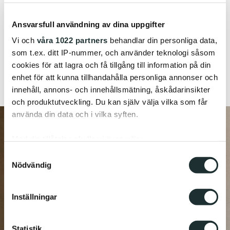
Ansvarsfull användning av dina uppgifter
Vi och
våra 1022 partners
behandlar din personliga data,
som t.ex. ditt IP-nummer, och använder teknologi såsom
cookies för att lagra och få tillgång till information på din
enhet för att kunna tillhandahålla personliga annonser och
innehåll, annons- och innehållsmätning, åskådarinsikter
och produktutveckling. Du kan själv välja vilka som får
använda din data och i vilka syften.
Med din tillåtelse skulle vi även vilja:
Samla in information om din geografiska plats
Samtyckesval
Nödvändig
som kan ha en noggrannhet på upp till flera meter
Identifiera din enhet genom att aktivt skanna den
för specifika kännetecken (fingeravtryck)
Inställningar
Ta reda på mer om hur dina personliga uppgifter
behandlas och ställ in dina preferenser i
detaljsektionen
.
Statistik
Du kan ändra eller dra tillbaka ditt samtycke när som