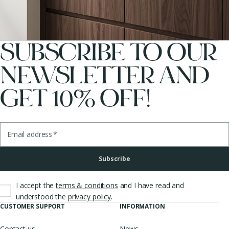
SUBSCRIBE TO OUR
NEWSLETTER AND
GET 10% OFF!
Email address
*
Subscribe
I accept the
terms & conditions
and I have read and
.
understood the
privacy policy
CUSTOMER SUPPORT
INFORMATION
Contact us
News