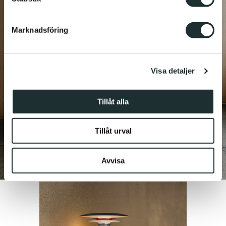
helst från cookie-förklaringen.
Marknadsföring
Vi använder enhetsidentifierare för att anpassa innehållet
och annonserna till användarna, tillhandahålla funktioner
för sociala medier och analysera vår trafik. Vi
Visa detaljer
vidarebefordrar även sådana identifierare och annan
information från din enhet till de sociala medier och
annons- och analysföretag som vi samarbetar med.
Tillåt alla
Dessa kan i sin tur kombinera informationen med annan
information som du har tillhandahållit eller som de har
Tillåt urval
samlat in när du har använt deras tjänster.
Avvisa