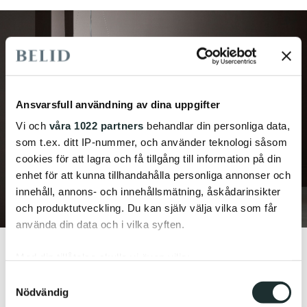
Ansvarsfull användning av dina uppgifter
Vi och
våra 1022 partners
behandlar din personliga data,
som t.ex. ditt IP-nummer, och använder teknologi såsom
cookies för att lagra och få tillgång till information på din
enhet för att kunna tillhandahålla personliga annonser och
innehåll, annons- och innehållsmätning, åskådarinsikter
och produktutveckling. Du kan själv välja vilka som får
använda din data och i vilka syften.
Med din tillåtelse skulle vi även vilja:
Samla in information om din geografiska plats
Samtyckesval
Nödvändig
som kan ha en noggrannhet på upp till flera meter