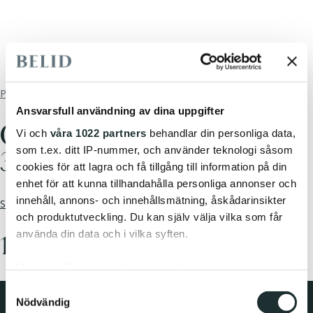
/
Products
Accessories
Ansvarsfull användning av dina uppgifter
GU10 MAS LED SPOT
Vi och
våra 1022 partners
behandlar din personliga data,
som t.ex. ditt IP-nummer, och använder teknologi såsom
3.7W 2700K 270LM
cookies för att lagra och få tillgång till information på din
enhet för att kunna tillhandahålla personliga annonser och
innehåll, annons- och innehållsmätning, åskådarinsikter
See full collection
och produktutveckling. Du kan själv välja vilka som får
använda din data och i vilka syften.
12.95 EUR
Med din tillåtelse skulle vi även vilja:
Samla in information om din geografiska plats
Samtyckesval
ADD TO CART
Nödvändig
som kan ha en noggrannhet på upp till flera meter