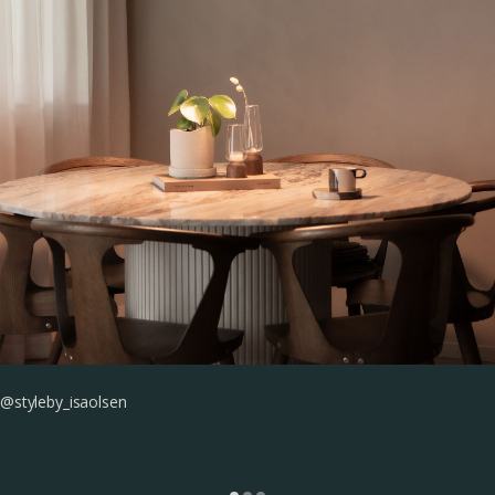
@styleby_isaolsen