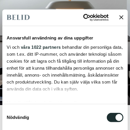
Ansvarsfull användning av dina uppgifter
Vi och
våra 1022 partners
behandlar din personliga data,
som t.ex. ditt IP-nummer, och använder teknologi såsom
cookies för att lagra och få tillgång till information på din
enhet för att kunna tillhandahålla personliga annonser och
innehåll, annons- och innehållsmätning, åskådarinsikter
och produktutveckling. Du kan själv välja vilka som får
använda din data och i vilka syften.
Med din tillåtelse skulle vi även vilja:
Samla in information om din geografiska plats
Samtyckesval
Nödvändig
som kan ha en noggrannhet på upp till flera meter
Identifiera din enhet genom att aktivt skanna den