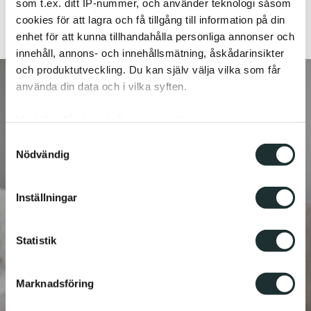
som t.ex. ditt IP-nummer, och använder teknologi såsom
cookies för att lagra och få tillgång till information på din
enhet för att kunna tillhandahålla personliga annonser och
innehåll, annons- och innehållsmätning, åskådarinsikter
och produktutveckling. Du kan själv välja vilka som får
använda din data och i vilka syften.
Med din tillåtelse skulle vi även vilja:
Samla in information om din geografiska plats
Samtyckesval
Nödvändig
som kan ha en noggrannhet på upp till flera meter
Identifiera din enhet genom att aktivt skanna den
för specifika kännetecken (fingeravtryck)
Inställningar
Ta reda på mer om hur dina personliga uppgifter
behandlas och ställ in dina preferenser i
detaljsektionen
.
Statistik
Du kan ändra eller dra tillbaka ditt samtycke när som
helst från cookie-förklaringen.
Marknadsföring
Vi använder enhetsidentifierare för att anpassa innehållet
och annonserna till användarna, tillhandahålla funktioner