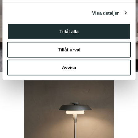
för sociala medier och analysera vår trafik. Vi
Visa detaljer
vidarebefordrar även sådana identifierare och annan
information från din enhet till de sociala medier och
annons- och analysföretag som vi samarbetar med.
Tillåt alla
Dessa kan i sin tur kombinera informationen med annan
information som du har tillhandahållit eller som de har
Tillåt urval
samlat in när du har använt deras tjänster.
Avvisa