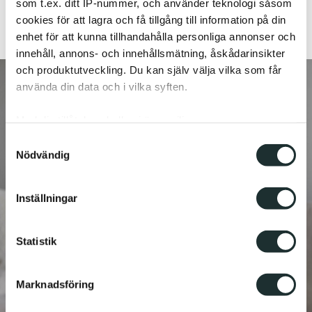
som t.ex. ditt IP-nummer, och använder teknologi såsom
cookies för att lagra och få tillgång till information på din
enhet för att kunna tillhandahålla personliga annonser och
innehåll, annons- och innehållsmätning, åskådarinsikter
och produktutveckling. Du kan själv välja vilka som får
använda din data och i vilka syften.
Med din tillåtelse skulle vi även vilja:
Samla in information om din geografiska plats
Samtyckesval
Nödvändig
som kan ha en noggrannhet på upp till flera meter
Identifiera din enhet genom att aktivt skanna den
för specifika kännetecken (fingeravtryck)
Inställningar
Ta reda på mer om hur dina personliga uppgifter
behandlas och ställ in dina preferenser i
detaljsektionen
.
Statistik
Du kan ändra eller dra tillbaka ditt samtycke när som
helst från cookie-förklaringen.
Marknadsföring
Vi använder enhetsidentifierare för att anpassa innehållet
och annonserna till användarna, tillhandahålla funktioner