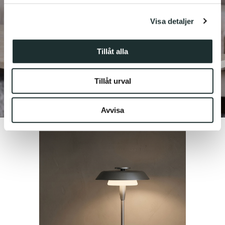
för sociala medier och analysera vår trafik. Vi
Visa detaljer
vidarebefordrar även sådana identifierare och annan
information från din enhet till de sociala medier och
annons- och analysföretag som vi samarbetar med.
Tillåt alla
Dessa kan i sin tur kombinera informationen med annan
information som du har tillhandahållit eller som de har
Tillåt urval
samlat in när du har använt deras tjänster.
Avvisa