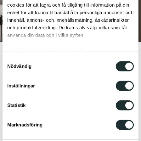
cookies för att lagra och få tillgång till information på din
enhet för att kunna tillhandahålla personliga annonser och
innehåll, annons- och innehållsmätning, åskådarinsikter
och produktutveckling. Du kan själv välja vilka som får
använda din data och i vilka syften.
Med din tillåtelse skulle vi även vilja:
Samla in information om din geografiska plats
Samtyckesval
Nödvändig
som kan ha en noggrannhet på upp till flera meter
Identifiera din enhet genom att aktivt skanna den
för specifika kännetecken (fingeravtryck)
Inställningar
Ta reda på mer om hur dina personliga uppgifter
behandlas och ställ in dina preferenser i
detaljsektionen
.
Statistik
Du kan ändra eller dra tillbaka ditt samtycke när som
helst från cookie-förklaringen.
Marknadsföring
Vi använder enhetsidentifierare för att anpassa innehållet
och annonserna till användarna, tillhandahålla funktioner