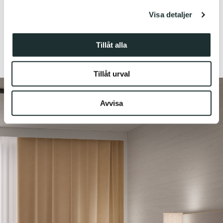
för sociala medier och analysera vår trafik. Vi
Visa detaljer
vidarebefordrar även sådana identifierare och annan
information från din enhet till de sociala medier och
annons- och analysföretag som vi samarbetar med.
Tillåt alla
Dessa kan i sin tur kombinera informationen med annan
information som du har tillhandahållit eller som de har
Tillåt urval
samlat in när du har använt deras tjänster.
Avvisa