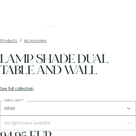
/
Products
Accessories
LAMP SHADE DUAL
TABLE AND WALL
See full collection
Select color
*
White
No lightsource available
94.95 EUR