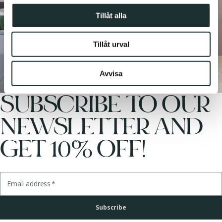
annons- och analysföretag som vi samarbetar med.
Tillåt alla
Dessa kan i sin tur kombinera informationen med annan
information som du har tillhandahållit eller som de har
Tillåt urval
samlat in när du har använt deras tjänster.
Avvisa
SUBSCRIBE TO OUR
NEWSLETTER AND
GET 10% OFF!
Email address
*
Subscribe