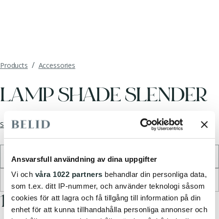
/
Products
Accessories
LAMP SHADE SLENDER
See full collection
Select color
*
White Linen
Ansvarsfull användning av dina uppgifter
Vi och
våra 1022 partners
behandlar din personliga data,
No lightsource available
som t.ex. ditt IP-nummer, och använder teknologi såsom
142.95 EUR
cookies för att lagra och få tillgång till information på din
enhet för att kunna tillhandahålla personliga annonser och