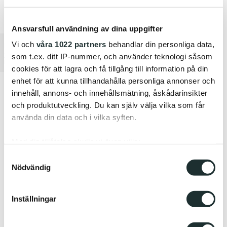
Ansvarsfull användning av dina uppgifter
Vi och
våra 1022 partners
behandlar din personliga data,
Lamp Shade Bottle/Fuse/Pensile
361 EUR
som t.ex. ditt IP-nummer, och använder teknologi såsom
cookies för att lagra och få tillgång till information på din
enhet för att kunna tillhandahålla personliga annonser och
innehåll, annons- och innehållsmätning, åskådarinsikter
och produktutveckling. Du kan själv välja vilka som får
använda din data och i vilka syften.
Med din tillåtelse skulle vi även vilja:
Samla in information om din geografiska plats
Samtyckesval
Nödvändig
som kan ha en noggrannhet på upp till flera meter
Identifiera din enhet genom att aktivt skanna den
för specifika kännetecken (fingeravtryck)
Inställningar
Ta reda på mer om hur dina personliga uppgifter
behandlas och ställ in dina preferenser i
detaljsektionen
.