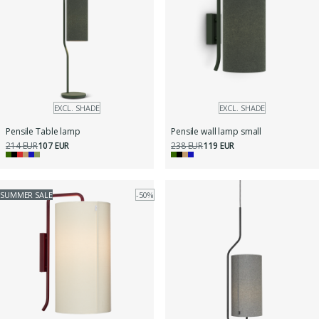
EXCL. SHADE
EXCL. SHADE
Pensile Table lamp
Pensile wall lamp small
214 EUR
107 EUR
238 EUR
119 EUR
SUMMER SALE
-50%