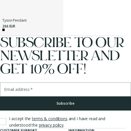
Tyson Pendant
266 EUR
SUBSCRIBE TO OUR
NEWSLETTER AND
GET 10% OFF!
Email address
*
Subscribe
I accept the
terms & conditions
and I have read and
.
understood the
privacy policy
CUSTOMER SUPPORT
INFORMATION