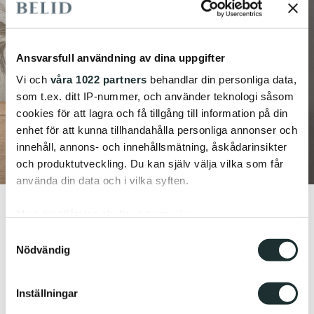
Ansvarsfull användning av dina uppgifter
Vi och
våra 1022 partners
behandlar din personliga data,
som t.ex. ditt IP-nummer, och använder teknologi såsom
cookies för att lagra och få tillgång till information på din
enhet för att kunna tillhandahålla personliga annonser och
innehåll, annons- och innehållsmätning, åskådarinsikter
och produktutveckling. Du kan själv välja vilka som får
använda din data och i vilka syften.
Med din tillåtelse skulle vi även vilja:
Samla in information om din geografiska plats
Samtyckesval
Nödvändig
som kan ha en noggrannhet på upp till flera meter
Identifiera din enhet genom att aktivt skanna den
för specifika kännetecken (fingeravtryck)
Inställningar
Ta reda på mer om hur dina personliga uppgifter