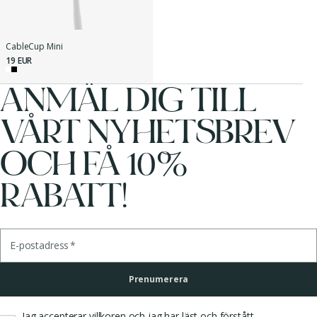
CableCup Mini
19 EUR
ANMÄL DIG TILL
VÅRT NYHETSBREV
OCH FÅ 10%
RABATT!
E-postadress
*
Prenumerera
Jag accepterar
villkoren
och jag har läst och förstått