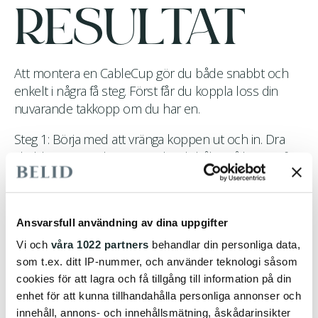
RESULTAT
Att montera en CableCup gör du både snabbt och
enkelt i några få steg. Först får du koppla loss din
nuvarande takkopp om du har en.
Steg 1: Börja med att vränga koppen ut och in. Dra
sladden genom koppen och sidohålet på hänget för
att därefter hänga den på takkroken.
Steg 2: När du har kopplat i kontakten kan du lossa
lite försiktigt på sladden som du dragit åt i sidohålet
Ansvarsfull användning av dina uppgifter
på hänget för att ställa in höjden på lampan. Glöm
Vi och
våra 1022 partners
behandlar din personliga data,
inte av att dra åt igen.
som t.ex. ditt IP-nummer, och använder teknologi såsom
cookies för att lagra och få tillgång till information på din
Steg 3: När du virat in all sladd, ställt in höjden och
enhet för att kunna tillhandahålla personliga annonser och
koppen hänger på kroken är det bara att vränga upp
innehåll, annons- och innehållsmätning, åskådarinsikter