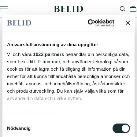
Ansvarsfull användning av dina uppgifter
Vi och
våra 1022 partners
behandlar din personliga data,
som t.ex. ditt IP-nummer, och använder teknologi såsom
cookies för att lagra och få tillgång till information på din
enhet för att kunna tillhandahålla personliga annonser och
innehåll, annons- och innehållsmätning, åskådarinsikter
och produktutveckling. Du kan själv välja vilka som får
använda din data och i vilka syften.
Med din tillåtelse skulle vi även vilja:
Samla in information om din geografiska plats
Samtyckesval
Nödvändig
som kan ha en noggrannhet på upp till flera meter
Identifiera din enhet genom att aktivt skanna den