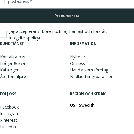
E-postadress
*
Prenumerera
Jag accepterar
villkoren
och jag har läst och förstått
.
integritetspolicyn
KUNDTJÄNST
INFORMATION
Kontakta oss
Nyheter
Frågor & Svar
Om oss
Kataloger
Handla som företag
Återförsäljare
Nedladdningsbara filer
FÖLJ OSS
REGION OCH SPRÅK
US - Swedish
Facebook
Instagram
Pinterest
LinkedIn