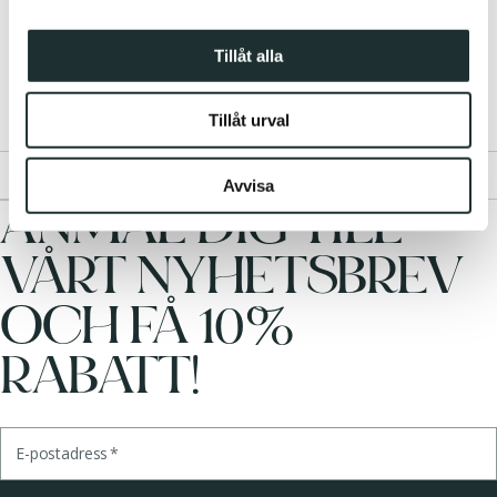
information från din enhet till de sociala medier och
annons- och analysföretag som vi samarbetar med.
Tillåt alla
Dessa kan i sin tur kombinera informationen med annan
information som du har tillhandahållit eller som de har
Tillåt urval
samlat in när du har använt deras tjänster.
Teknisk Specifikation
Avvisa
ANMÄL DIG TILL
VÅRT NYHETSBREV
OCH FÅ 10%
RABATT!
E-postadress
*