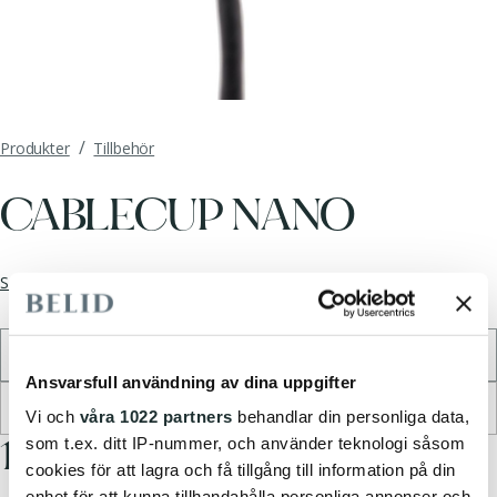
/
Produkter
Tillbehör
CABLECUP NANO
Se hela kollektionen
Välj färg
*
Svart
Ansvarsfull användning av dina uppgifter
Ingen ljuskälla tillgänglig
Vi och
våra 1022 partners
behandlar din personliga data,
16.95 EUR
som t.ex. ditt IP-nummer, och använder teknologi såsom
cookies för att lagra och få tillgång till information på din
enhet för att kunna tillhandahålla personliga annonser och