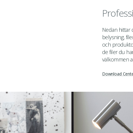
Profess
Nedan hittar
belysning, fil
och produktda
de filer du ha
välkommen a
Download Cent