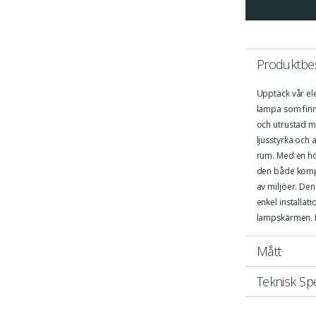
Produktbes
Upptäck vår el
lampa som finns 
och utrustad m
ljusstyrka och 
rum. Med en hö
den både kompak
av miljöer. De
enkel installat
lampskärmen. Lj
Mått
Teknisk Spe