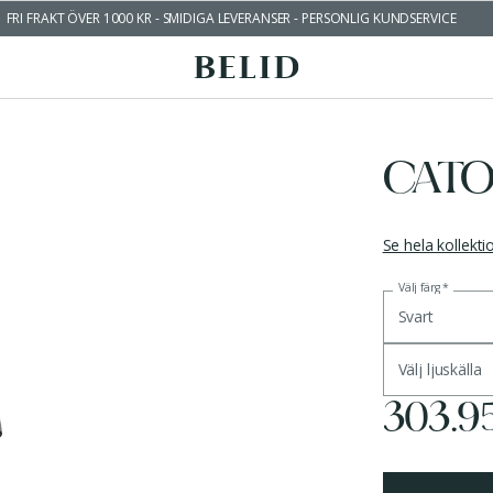
FRI FRAKT ÖVER 1000 KR - SMIDIGA LEVERANSER - PERSONLIG KUNDSERVICE
CATO
Se hela kollekt
Välj färg
*
Svart
Välj ljuskälla
303.9