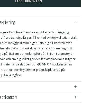
LÄGG I KUNDVAGN
krivning
eganta Cato bordslampa – en stilren och mångsidig
i flera trendiga färger. Tillverkad av högkvalitativ metall,
ed en inbyggd dimmer, ger Cato dig full kontroll över
atmosfär, så att du enkelt kan skapa rätt stämning i ditt
jd på 48,5 cm och en lampfot på 15,4 cm i diameter är
t och smidig, vilket gör den lätt att placera i alla typer
n 3 meter långa sladden och GU4/MR11-sockeln ger en
ion, och dimmerbrytaren är praktiskt placerad på
uskälla ingår ej.
cifikation