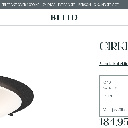
FRI FRAKT ÖVER 1000 KR - SMIDIGA LEVERANSER - PERSONLIG KUNDSERVICE
CIRK
Se hela kollekt
Ø40
Välj färg
*
Svart
Välj ljuskälla
184.9