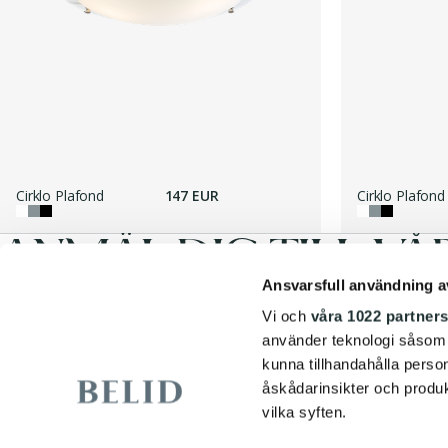
Cirklo Plafond
147 EUR
Cirklo Plafond
ANMÄL DIG TILL VÅ
Ansvarsfull användning a
Vi och
våra 1022 partner
E-postadress
*
använder teknologi såsom co
kunna tillhandahålla perso
.
åskådarinsikter och produk
Jag accepterar
villkoren
och jag har läst och förstått
integritetspolicyn
vilka syften.
KUNDTJÄNST
INFORMATION