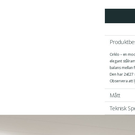
Produktbes
Cirklo – en mod
elegant stålra
balans mellan 
Den har 2xE27 
Observera att l
Mått
Teknisk Spe