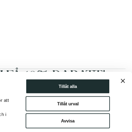
FÅ 10% RABATT!
Tillåt alla
Prenumerera
r att
Tillåt urval
ch i
Avvisa
REGION OCH SPRÅK