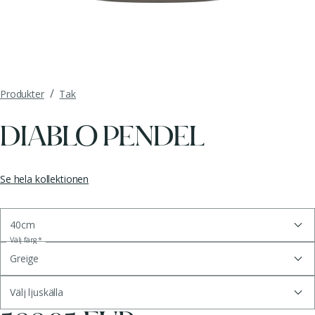
/
Produkter
Tak
DIABLO PENDEL
Se hela kollektionen
40cm
Välj färg
*
Greige
Välj ljuskälla