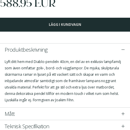
588.95 EUR
LÄGG I KUNDVAGN
Produktbeskrivning
Lyft ditt hem med Diablo-pendeln 40cm, en del av en exklusiv lampfamilj
som även omfattar golv-, bord- och vägglampor. De mjuka, skulpturala
skärmarna ramar in ljuset på ett vackert sätt och skapar en varm och
inbjudande atmosfär samtidigt som de framhäver lampans noggrant
utvalda material. Perfekt för att ge stil och extra ljus över matbordet,
denna dekorativa pendel tillför en modern touch i vilket rum som helst.
Ljuskälla ingår ej. Formgiven av Joakim Fihn.
Mått
Teknisk Specifikation