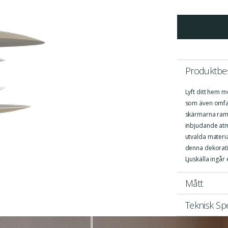
Produktbes
Lyft ditt hem 
som även omfat
skärmarna ramar
inbjudande at
utvalda material
denna dekorativ
Ljuskälla ingår
Mått
Teknisk Spe