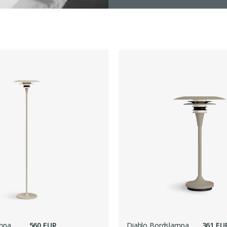
ampa
560 EUR
Diablo Bordslampa
361 EU