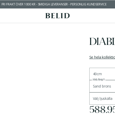
FRI FRAKT ÖVER 1000 KR - SMIDIGA LEVERANSER - PERSONLIG KUNDSERVICE
DIAB
Se hela kollekt
40cm
Välj färg
*
Sand brons
Välj ljuskälla
588.9