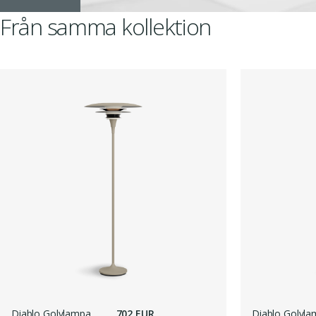
Från samma kollektion
Diablo Golvlampa
702 EUR
Diablo Golvl