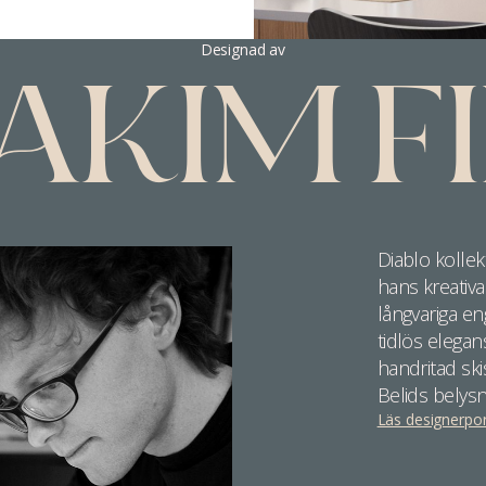
Designad av
AKIM F
Diablo kollek
hans kreativ
långvariga e
tidlös elegan
handritad sk
Belids belys
Läs designerpor