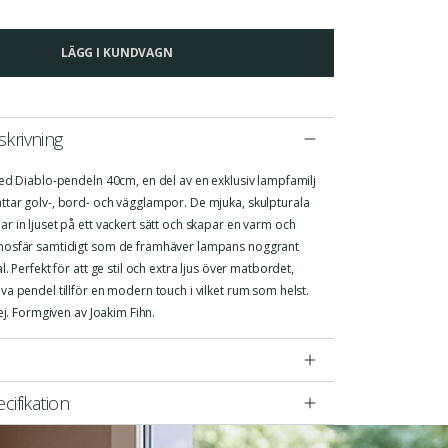
LÄGG I KUNDVAGN
krivning
med Diablo-pendeln 40cm, en del av en exklusiv lampfamilj
tar golv-, bord- och vägglampor. De mjuka, skulpturala
 in ljuset på ett vackert sätt och skapar en varm och
mosfär samtidigt som de framhäver lampans noggrant
. Perfekt för att ge stil och extra ljus över matbordet,
a pendel tillför en modern touch i vilket rum som helst.
 ej. Formgiven av Joakim Fihn.
cifikation