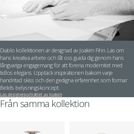
Diablo kollektionen är designad av Joakim Fihn. Läs om
hans kreativa arbete och låt oss guida dig genom hans
långvariga engagemang för att förena modernitet med
tidlös elegans. Upptäck inspirationen bakom varje
handritad skiss och den gedigna erfarenhet som formar
Belids belysningskoncept.
Läs designerporträttet av Joakim
Från samma kollektion