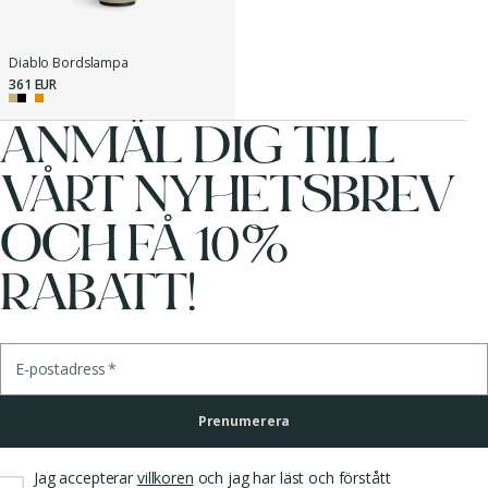
Diablo Bordslampa
361 EUR
ANMÄL DIG TILL
VÅRT NYHETSBREV
OCH FÅ 10%
RABATT!
E-postadress
*
Prenumerera
Jag accepterar
villkoren
och jag har läst och förstått