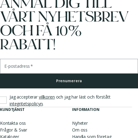
ANMÄL DIG TILL
VÅRT NYHETSBREV
OCH FÅ 10%
RABATT!
E-postadress
*
Prenumerera
Jag accepterar
villkoren
och jag har läst och förstått
.
integritetspolicyn
KUNDTJÄNST
INFORMATION
Kontakta oss
Nyheter
Frågor & Svar
Om oss
Kataloger
Handla som företag