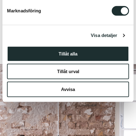
Marknadsföring
Vi använder enhetsidentifierare för att anpassa innehållet
och annonserna till användarna, tillhandahålla funktioner
för sociala medier och analysera vår trafik. Vi
Visa detaljer
vidarebefordrar även sådana identifierare och annan
information från din enhet till de sociala medier och
annons- och analysföretag som vi samarbetar med.
Tillåt alla
Dessa kan i sin tur kombinera informationen med annan
information som du har tillhandahållit eller som de har
Tillåt urval
samlat in när du har använt deras tjänster.
Avvisa