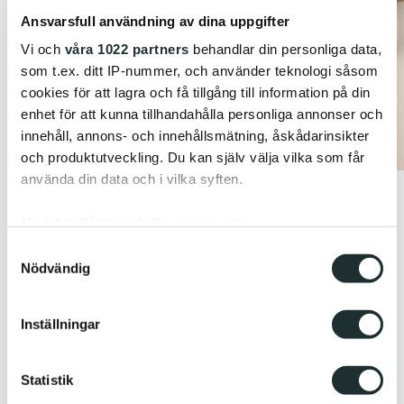
Ansvarsfull användning av dina uppgifter
Vi och
våra 1022 partners
behandlar din personliga data,
som t.ex. ditt IP-nummer, och använder teknologi såsom
cookies för att lagra och få tillgång till information på din
enhet för att kunna tillhandahålla personliga annonser och
innehåll, annons- och innehållsmätning, åskådarinsikter
och produktutveckling. Du kan själv välja vilka som får
använda din data och i vilka syften.
Med din tillåtelse skulle vi även vilja:
Samla in information om din geografiska plats
Samtyckesval
Nödvändig
som kan ha en noggrannhet på upp till flera meter
Identifiera din enhet genom att aktivt skanna den
för specifika kännetecken (fingeravtryck)
Inställningar
Ta reda på mer om hur dina personliga uppgifter
behandlas och ställ in dina preferenser i
detaljsektionen
.
Statistik
Du kan ändra eller dra tillbaka ditt samtycke när som
helst från cookie-förklaringen.