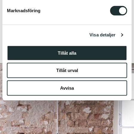
Marknadsföring
Vi använder enhetsidentifierare för att anpassa innehållet
och annonserna till användarna, tillhandahålla funktioner
för sociala medier och analysera vår trafik. Vi
Visa detaljer
vidarebefordrar även sådana identifierare och annan
information från din enhet till de sociala medier och
annons- och analysföretag som vi samarbetar med.
Tillåt alla
Dessa kan i sin tur kombinera informationen med annan
information som du har tillhandahållit eller som de har
Tillåt urval
samlat in när du har använt deras tjänster.
Avvisa