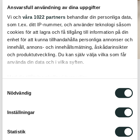
Ansvarsfull användning av dina uppgifter
Vi och
våra 1022 partners
behandlar din personliga data,
som t.ex. ditt IP-nummer, och använder teknologi såsom
cookies för att lagra och få tillgång till information på din
enhet för att kunna tillhandahålla personliga annonser och
innehåll, annons- och innehållsmätning, åskådarinsikter
och produktutveckling. Du kan själv välja vilka som får
använda din data och i vilka syften.
Med din tillåtelse skulle vi även vilja:
Samla in information om din geografiska plats
Samtyckesval
Nödvändig
som kan ha en noggrannhet på upp till flera meter
Identifiera din enhet genom att aktivt skanna den
för specifika kännetecken (fingeravtryck)
Inställningar
Ta reda på mer om hur dina personliga uppgifter
behandlas och ställ in dina preferenser i
detaljsektionen
.
Statistik
Du kan ändra eller dra tillbaka ditt samtycke när som
helst från cookie-förklaringen.