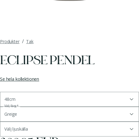
/
Produkter
Tak
ECLIPSE PENDEL
Se hela kollektionen
48cm
Välj färg
*
Greige
Välj ljuskälla