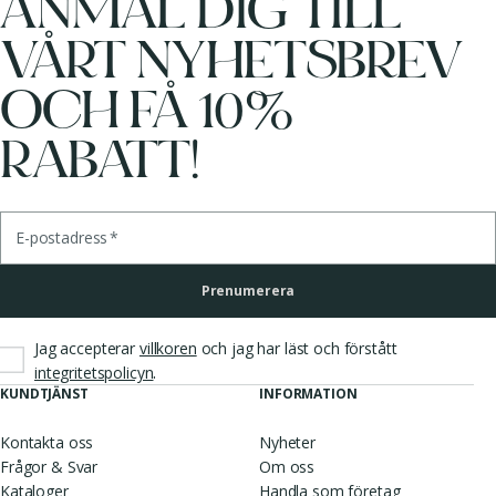
ANMÄL DIG TILL
VÅRT NYHETSBREV
OCH FÅ 10%
RABATT!
E-postadress
*
Prenumerera
Jag accepterar
villkoren
och jag har läst och förstått
.
integritetspolicyn
KUNDTJÄNST
INFORMATION
Kontakta oss
Nyheter
Frågor & Svar
Om oss
Kataloger
Handla som företag