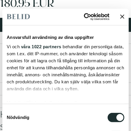
180.95 EUR
LÄGG I KUNDVAGN
Ansvarsfull användning av dina uppgifter
Vi och
våra 1022 partners
behandlar din personliga data,
Produktbeskrivning
som t.ex. ditt IP-nummer, och använder teknologi såsom
cookies för att lagra och få tillgång till information på din
Lyft ditt hem med denna eleganta, handblåsta glasskärm med en diameter
enhet för att kunna tillhandahålla personliga annonser och
på 19 cm för Gloria upphäng E14. Perfekt för kök, vardagsrum eller
innehåll, annons- och innehållsmätning, åskådarinsikter
sovrum. Observera: glasskärm och upphäng säljs separat.
och produktutveckling. Du kan själv välja vilka som får
Mått
använda din data och i vilka syften.
Teknisk Specifikation
Med din tillåtelse skulle vi även vilja:
Hitta rätt upphäng till din glas
Samla in information om din geografiska plats
Samtyckesval
Nödvändig
som kan ha en noggrannhet på upp till flera meter
skärm
Identifiera din enhet genom att aktivt skanna den