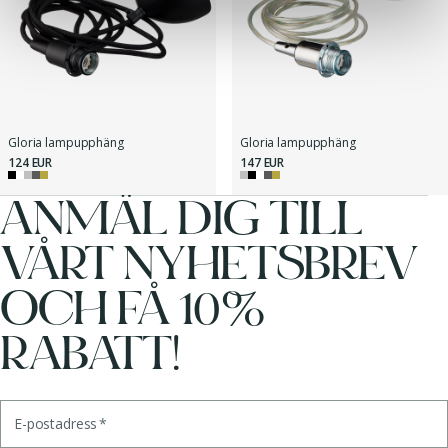
Gloria lampupphäng
Gloria lampupphäng
124 EUR
147 EUR
ANMÄL DIG TILL
VÅRT NYHETSBREV
OCH FÅ 10%
RABATT!
E-postadress
*