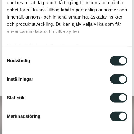
cookies för att lagra och få tillgång till information på din
enhet för att kunna tillhandahålla personliga annonser och
innehåll, annons- och innehållsmätning, åskådarinsikter
och produktutveckling. Du kan själv välja vilka som får
använda din data och i vilka syften.
Med din tillåtelse skulle vi även vilja:
Samla in information om din geografiska plats
Samtyckesval
Nödvändig
som kan ha en noggrannhet på upp till flera meter
Identifiera din enhet genom att aktivt skanna den
för specifika kännetecken (fingeravtryck)
Inställningar
Ta reda på mer om hur dina personliga uppgifter
behandlas och ställ in dina preferenser i
detaljsektionen
.
Statistik
Du kan ändra eller dra tillbaka ditt samtycke när som
helst från cookie-förklaringen.
Marknadsföring
Vi använder enhetsidentifierare för att anpassa innehållet
och annonserna till användarna, tillhandahålla funktioner
för sociala medier och analysera vår trafik. Vi