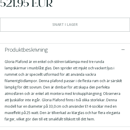
521.95 EUR
SNART I LAGER
Produktbeskrivning
Gloria Plafond är en enkel och stilren taklampa med tre runda
lampskärmar i munblåst glas. Den sprider ett mjukt och vackert ljus i
rummet och är speciellt utformad för att använda vackra
filamentglödlampor. Denna plafond passar i de flesta rum och är särskilt
lämplig för ditt sovrum. Den är dimbar för att skapa den perfekta
atmosfären och är enkel att montera med krokupphängning. Observera
att ljuskällor inte ingår. Gloria Plafond finns i två olika storlekar. Denna
modell har en diameter på 33,0 cm och använder E14-socklar med en
maxeffekt på 25 watt. Den är tillverkad av klarglas och har flera eleganta
färger, vilket gör den till ett smakfullt tillskott till ditt hem.