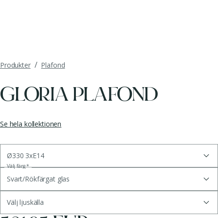
/
Produkter
Plafond
GLORIA PLAFOND
Se hela kollektionen
Ø330 3xE14
Välj färg
*
Svart/Rökfärgat glas
Välj ljuskälla