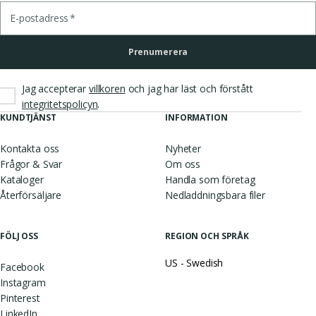
E-postadress
*
Prenumerera
Jag accepterar
villkoren
och jag har läst och förstått
.
integritetspolicyn
KUNDTJÄNST
INFORMATION
Kontakta oss
Nyheter
Frågor & Svar
Om oss
Kataloger
Handla som företag
Återförsäljare
Nedladdningsbara filer
FÖLJ OSS
REGION OCH SPRÅK
US - Swedish
Facebook
Instagram
Pinterest
LinkedIn