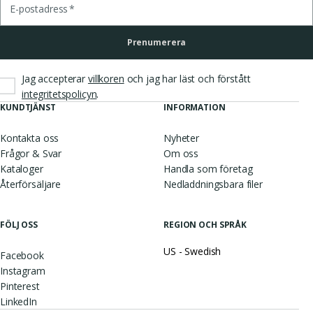
E-postadress
*
Prenumerera
Jag accepterar
villkoren
och jag har läst och förstått
.
integritetspolicyn
KUNDTJÄNST
INFORMATION
Kontakta oss
Nyheter
Frågor & Svar
Om oss
Kataloger
Handla som företag
Återförsäljare
Nedladdningsbara filer
FÖLJ OSS
REGION OCH SPRÅK
US - Swedish
Facebook
Instagram
Pinterest
LinkedIn