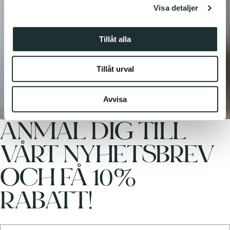
Visa detaljer
vidarebefordrar även sådana identifierare och annan
information från din enhet till de sociala medier och
annons- och analysföretag som vi samarbetar med.
Tillåt alla
Dessa kan i sin tur kombinera informationen med annan
information som du har tillhandahållit eller som de har
Tillåt urval
samlat in när du har använt deras tjänster.
Avvisa
ANMÄL DIG TILL
VÅRT NYHETSBREV
OCH FÅ 10%
RABATT!