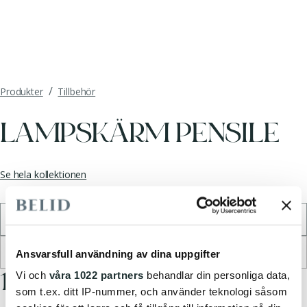
/
Produkter
Tillbehör
LAMPSKÄRM PENSILE
Se hela kollektionen
Välj färg
*
Vit Ull
Ingen ljuskälla tillgänglig
Ansvarsfull användning av dina uppgifter
189.95 EUR
Vi och
våra 1022 partners
behandlar din personliga data,
som t.ex. ditt IP-nummer, och använder teknologi såsom