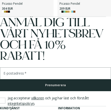
Picasso Pendel
Picasso Pendel
304 EUR
209 EUR
ANMÄL DIG TILL
VÅRT NYHETSBREV
OCH FÅ 10%
RABATT!
E-postadress
*
Prenumerera
Jag accepterar
villkoren
och jag har läst och förstått
.
integritetspolicyn
KUNDTJÄNST
INFORMATION