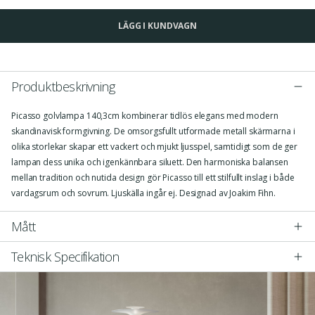
LÄGG I KUNDVAGN
Produktbeskrivning
Picasso golvlampa 140,3cm kombinerar tidlös elegans med modern
skandinavisk formgivning. De omsorgsfullt utformade metall skärmarna i
olika storlekar skapar ett vackert och mjukt ljusspel, samtidigt som de ger
lampan dess unika och igenkännbara siluett. Den harmoniska balansen
mellan tradition och nutida design gör Picasso till ett stilfullt inslag i både
vardagsrum och sovrum. Ljuskälla ingår ej. Designad av Joakim Fihn.
Mått
Teknisk Specifikation