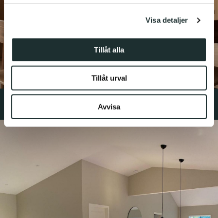
för sociala medier och analysera vår trafik. Vi
Visa detaljer
vidarebefordrar även sådana identifierare och annan
information från din enhet till de sociala medier och
annons- och analysföretag som vi samarbetar med.
Tillåt alla
Dessa kan i sin tur kombinera informationen med annan
information som du har tillhandahållit eller som de har
Tillåt urval
samlat in när du har använt deras tjänster.
Avvisa