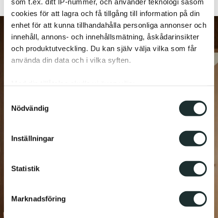
som t.ex. ditt IP-nummer, och använder teknologi såsom
cookies för att lagra och få tillgång till information på din
enhet för att kunna tillhandahålla personliga annonser och
innehåll, annons- och innehållsmätning, åskådarinsikter
och produktutveckling. Du kan själv välja vilka som får
använda din data och i vilka syften.
Med din tillåtelse skulle vi även vilja:
Samla in information om din geografiska plats
Samtyckesval
Nödvändig
som kan ha en noggrannhet på upp till flera meter
Identifiera din enhet genom att aktivt skanna den
för specifika kännetecken (fingeravtryck)
Inställningar
Ta reda på mer om hur dina personliga uppgifter
behandlas och ställ in dina preferenser i
detaljsektionen
.
Statistik
Du kan ändra eller dra tillbaka ditt samtycke när som
helst från cookie-förklaringen.
Marknadsföring
Vi använder enhetsidentifierare för att anpassa innehållet
och annonserna till användarna, tillhandahålla funktioner