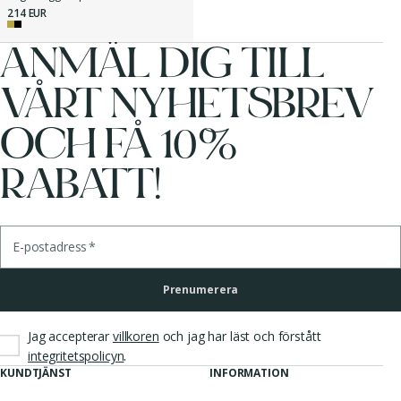
214 EUR
ANMÄL DIG TILL
VÅRT NYHETSBREV
OCH FÅ 10%
RABATT!
E-postadress
*
Prenumerera
Jag accepterar
villkoren
och jag har läst och förstått
.
integritetspolicyn
KUNDTJÄNST
INFORMATION