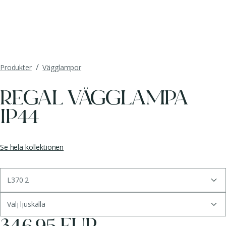
/
Produkter
Vägglampor
REGAL VÄGGLAMPA
IP44
Se hela kollektionen
L370 2
Välj ljuskälla
346.95 EUR