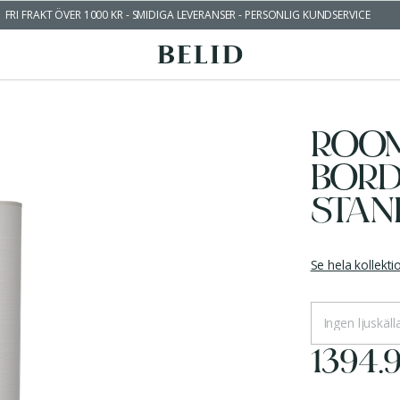
FRI FRAKT ÖVER 1000 KR - SMIDIGA LEVERANSER - PERSONLIG KUNDSERVICE
ROO
BOR
STAN
Se hela kollekt
Ingen ljuskälla
1394.