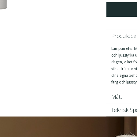
Produktbes
Lampan efterlik
och ljusstyrka 
dagen, vilket fr
vilket främjar 
dina egna beho
färg och ljusst
Mått
Teknisk Spe