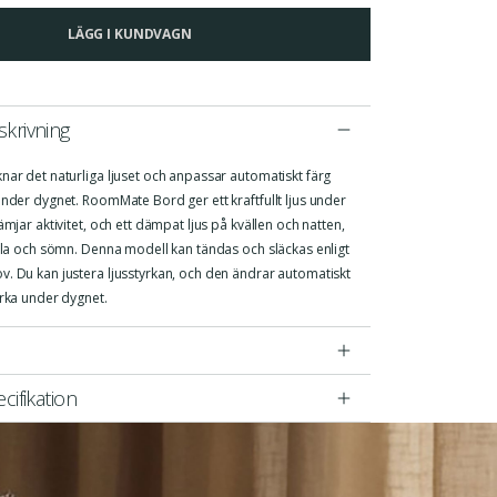
LÄGG I KUNDVAGN
krivning
nar det naturliga ljuset och anpassar automatiskt färg
under dygnet. RoomMate Bord ger ett kraftfullt ljus under
ämjar aktivitet, och ett dämpat ljus på kvällen och natten,
vila och sömn. Denna modell kan tändas och släckas enligt
v. Du kan justera ljusstyrkan, och den ändrar automatiskt
yrka under dygnet.
cifikation