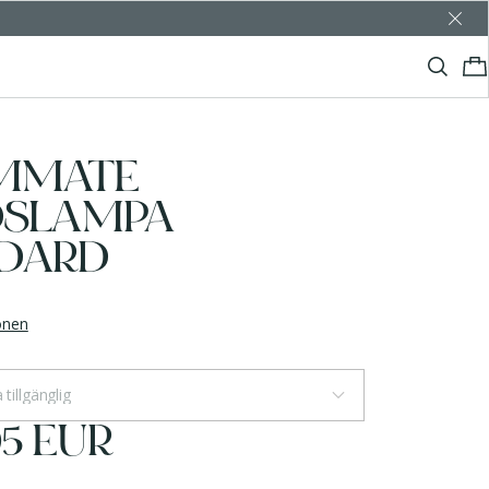
MMATE
DSLAMPA
DARD
ionen
 tillgänglig
95 EUR