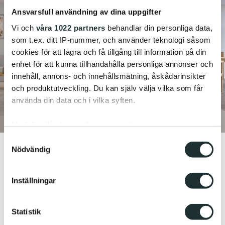
Ansvarsfull användning av dina uppgifter
Vi och
våra 1022 partners
behandlar din personliga data,
som t.ex. ditt IP-nummer, och använder teknologi såsom
cookies för att lagra och få tillgång till information på din
enhet för att kunna tillhandahålla personliga annonser och
innehåll, annons- och innehållsmätning, åskådarinsikter
och produktutveckling. Du kan själv välja vilka som får
använda din data och i vilka syften.
Med din tillåtelse skulle vi även vilja:
Samla in information om din geografiska plats
Samtyckesval
Nödvändig
som kan ha en noggrannhet på upp till flera meter
Identifiera din enhet genom att aktivt skanna den
för specifika kännetecken (fingeravtryck)
Inställningar
Ta reda på mer om hur dina personliga uppgifter
behandlas och ställ in dina preferenser i
detaljsektionen
.
Statistik
Du kan ändra eller dra tillbaka ditt samtycke när som
helst från cookie-förklaringen.