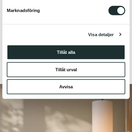
Marknadsföring
Vi använder enhetsidentifierare för att anpassa innehållet
och annonserna till användarna, tillhandahålla funktioner
för sociala medier och analysera vår trafik. Vi
Visa detaljer
vidarebefordrar även sådana identifierare och annan
information från din enhet till de sociala medier och
annons- och analysföretag som vi samarbetar med.
Tillåt alla
Dessa kan i sin tur kombinera informationen med annan
information som du har tillhandahållit eller som de har
Tillåt urval
samlat in när du har använt deras tjänster.
Avvisa