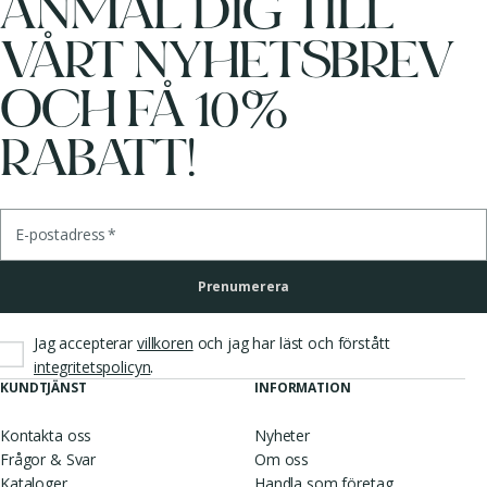
ANMÄL DIG TILL
VÅRT NYHETSBREV
OCH FÅ 10%
RABATT!
E-postadress
*
Prenumerera
Jag accepterar
villkoren
och jag har läst och förstått
.
integritetspolicyn
KUNDTJÄNST
INFORMATION
Kontakta oss
Nyheter
Frågor & Svar
Om oss
Kataloger
Handla som företag