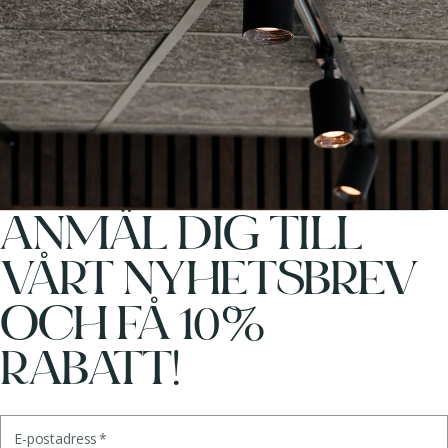
ANMÄL DIG TILL
VÅRT NYHETSBREV
OCH FÅ 10%
RABATT!
E-postadress
*