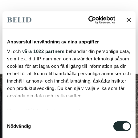
Nedan hittar du som jobbar professionellt med
belysning, filer så som 3D, ritningar, bilder, manualer
och produktdatablad. Gå in på länken för att ladda
ner de filer du har behov av. Har du frågor är du
Ansvarsfull användning av dina uppgifter
välkommen att
kontakta oss.
Vi och
våra 1022 partners
behandlar din personliga data,
som t.ex. ditt IP-nummer, och använder teknologi såsom
Download Center
cookies för att lagra och få tillgång till information på din
enhet för att kunna tillhandahålla personliga annonser och
innehåll, annons- och innehållsmätning, åskådarinsikter
och produktutveckling. Du kan själv välja vilka som får
använda din data och i vilka syften.
Med din tillåtelse skulle vi även vilja:
Samla in information om din geografiska plats
Samtyckesval
Nödvändig
som kan ha en noggrannhet på upp till flera meter
Identifiera din enhet genom att aktivt skanna den