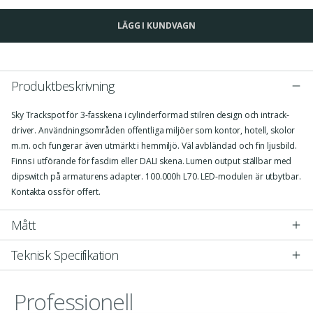
LÄGG I KUNDVAGN
Produktbeskrivning
Sky Trackspot för 3-fasskena i cylinderformad stilren design och intrack-
driver. Användningsområden offentliga miljöer som kontor, hotell, skolor
m.m. och fungerar även utmärkt i hemmiljö. Väl avbländad och fin ljusbild.
Finns i utförande för fasdim eller DALI skena. Lumen output ställbar med
dipswitch på armaturens adapter. 100.000h L70. LED-modulen är utbytbar.
Kontakta oss för offert.
Mått
Teknisk Specifikation
Professionell