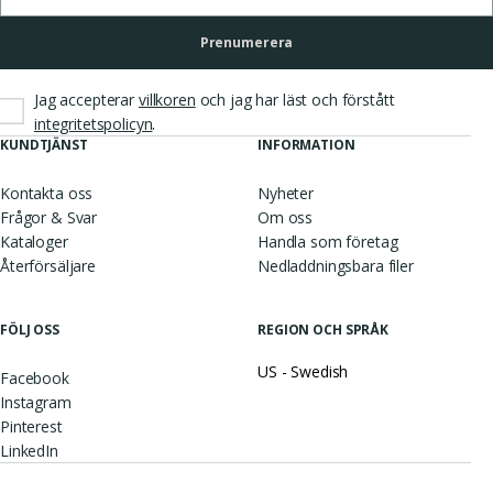
Prenumerera
Jag accepterar
villkoren
och jag har läst och förstått
.
integritetspolicyn
KUNDTJÄNST
INFORMATION
Kontakta oss
Nyheter
Frågor & Svar
Om oss
Kataloger
Handla som företag
Återförsäljare
Nedladdningsbara filer
FÖLJ OSS
REGION OCH SPRÅK
US - Swedish
Facebook
Instagram
Pinterest
LinkedIn