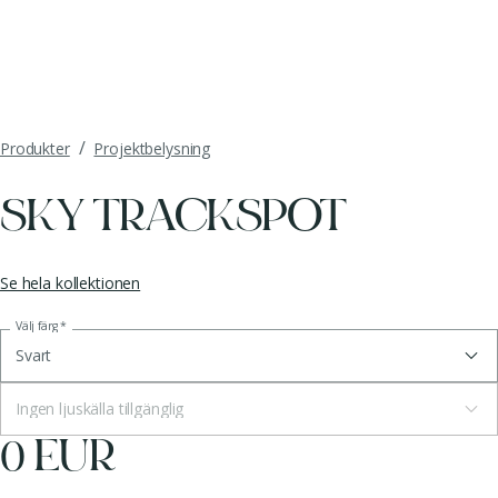
/
Produkter
Projektbelysning
SKY TRACKSPOT
Se hela kollektionen
Välj färg
*
Svart
Ingen ljuskälla tillgänglig
0 EUR