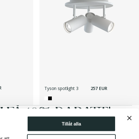
R
Tyson spotlight 3
257 EUR
FÅ 10% RABATT!
Tillåt alla
Prenumerera
r att