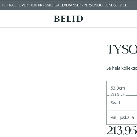
FRI FRAKT ÖVER 1000 KR - SMIDIGA LEVERANSER - PERSONLIG KUNDSERVICE
TYSO
Se hela kollekt
53,9cm
Välj färg
*
Svart
Välj ljuskälla
213.9