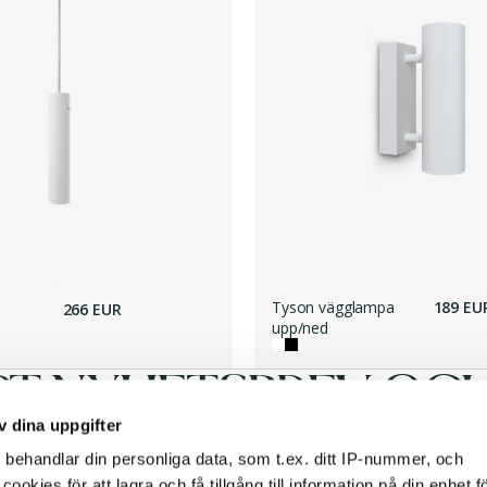
Tyson vägglampa
189 EU
266 EUR
upp/ned
RT NYHETSBREV OCH 
v dina uppgifter
s
behandlar din personliga data, som t.ex. ditt IP-nummer, och
okies för att lagra och få tillgång till information på din enhet fö