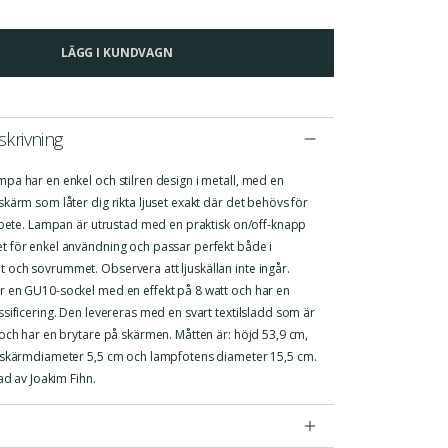
LÄGG I KUNDVAGN
krivning
pa har en enkel och stilren design i metall, med en
kärm som låter dig rikta ljuset exakt där det behövs för
arbete. Lampan är utrustad med en praktisk on/off-knapp
 för enkel användning och passar perfekt både i
och sovrummet. Observera att ljuskällan inte ingår.
 en GU10-sockel med en effekt på 8 watt och har en
sificering. Den levereras med en svart textilsladd som är
och har en brytare på skärmen. Måtten är: höjd 53,9 cm,
 skärmdiameter 5,5 cm och lampfotens diameter 15,5 cm.
nad av Joakim Fihn.