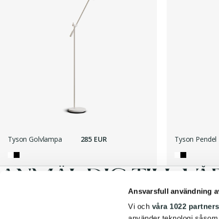
Tyson Golvlampa
285 EUR
Tyson Pendel
ANMÄL DIG TILL VÅ
Ansvarsfull användning a
Vi och
våra 1022 partner
E-postadress
*
använder teknologi såsom co