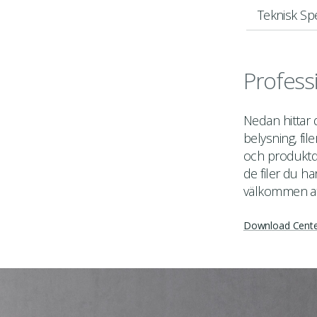
Teknisk Spe
Profess
Nedan hittar
belysning, fil
och produktda
de filer du ha
välkommen a
Download Cent