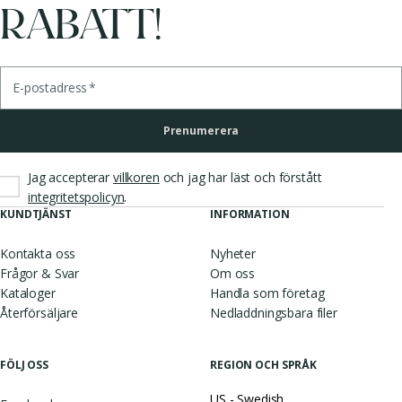
RABATT!
E-postadress
*
Prenumerera
Jag accepterar
villkoren
och jag har läst och förstått
.
integritetspolicyn
KUNDTJÄNST
INFORMATION
Kontakta oss
Nyheter
Frågor & Svar
Om oss
Kataloger
Handla som företag
Återförsäljare
Nedladdningsbara filer
FÖLJ OSS
REGION OCH SPRÅK
US - Swedish