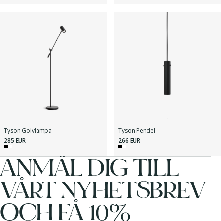
Tyson Golvlampa
Tyson Pendel
285 EUR
266 EUR
ANMÄL DIG TILL
VÅRT NYHETSBREV
OCH FÅ 10%