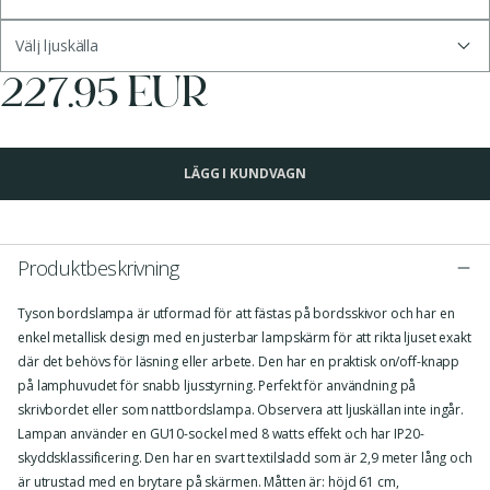
Välj ljuskälla
227.95 EUR
LÄGG I KUNDVAGN
Produktbeskrivning
Tyson bordslampa är utformad för att fästas på bordsskivor och har en
enkel metallisk design med en justerbar lampskärm för att rikta ljuset exakt
där det behövs för läsning eller arbete. Den har en praktisk on/off-knapp
på lamphuvudet för snabb ljusstyrning. Perfekt för användning på
skrivbordet eller som nattbordslampa. Observera att ljuskällan inte ingår.
Lampan använder en GU10-sockel med 8 watts effekt och har IP20-
skyddsklassificering. Den har en svart textilsladd som är 2,9 meter lång och
är utrustad med en brytare på skärmen. Måtten är: höjd 61 cm,