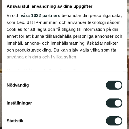
Ansvarsfull användning av dina uppgifter
Vi och
våra 1022 partners
behandlar din personliga data,
som t.ex. ditt IP-nummer, och använder teknologi såsom
cookies för att lagra och få tillgång till information på din
enhet för att kunna tillhandahålla personliga annonser och
innehåll, annons- och innehållsmätning, åskådarinsikter
och produktutveckling. Du kan själv välja vilka som får
använda din data och i vilka syften.
Med din tillåtelse skulle vi även vilja:
Samla in information om din geografiska plats
Samtyckesval
Nödvändig
som kan ha en noggrannhet på upp till flera meter
Identifiera din enhet genom att aktivt skanna den
för specifika kännetecken (fingeravtryck)
Inställningar
Ta reda på mer om hur dina personliga uppgifter
behandlas och ställ in dina preferenser i
detaljsektionen
.
Statistik
Du kan ändra eller dra tillbaka ditt samtycke när som
helst från cookie-förklaringen.