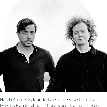
Notchi Architects, founded by Oscar Gillkvist and Carl-
Magnus Elander almost 10 years ago, is a multifaceted