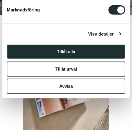
Marknadsföring
Vi använder enhetsidentifierare för att anpassa innehållet
och annonserna till användarna, tillhandahålla funktioner
för sociala medier och analysera vår trafik. Vi
Visa detaljer
vidarebefordrar även sådana identifierare och annan
information från din enhet till de sociala medier och
annons- och analysföretag som vi samarbetar med.
Tillåt alla
Dessa kan i sin tur kombinera informationen med annan
information som du har tillhandahållit eller som de har
Tillåt urval
samlat in när du har använt deras tjänster.
Avvisa