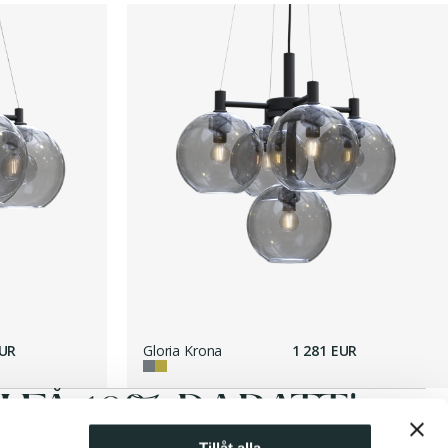
EUR
Gloria Krona
1 281 EUR
FÅ 10% RABATT!