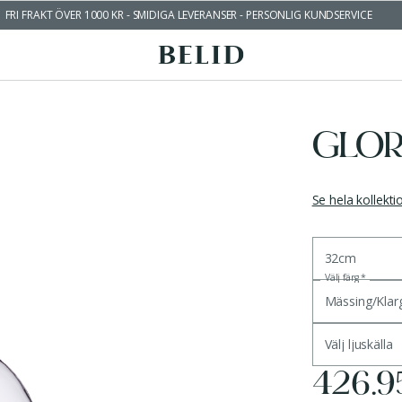
FRI FRAKT ÖVER 1000 KR - SMIDIGA LEVERANSER - PERSONLIG KUNDSERVICE
GLOR
Se hela kollekt
32cm
Välj färg
*
Mässing/Klar
Välj ljuskälla
426.9