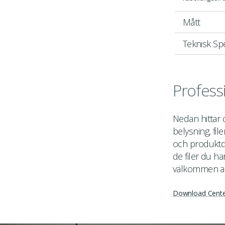
Mått
Teknisk Spe
Profess
Nedan hittar
belysning, fil
och produktda
de filer du ha
välkommen a
Download Cent