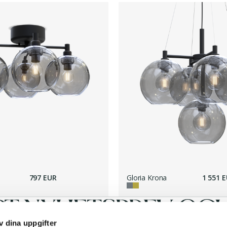
797 EUR
Gloria Krona
1 551 
RT NYHETSBREV OCH 
v dina uppgifter