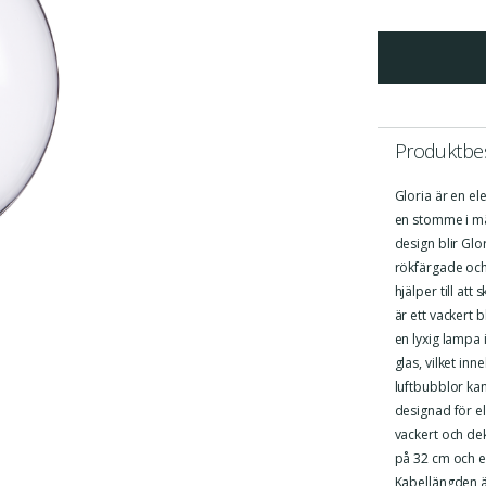
Produktbes
Gloria är en e
en stomme i mäs
design blir Glor
rökfärgade och 
hjälper till at
är ett vackert 
en lyxig lampa
glas, vilket in
luftbubblor ka
designad för e
vackert och dek
på 32 cm och e
Kabellängden är