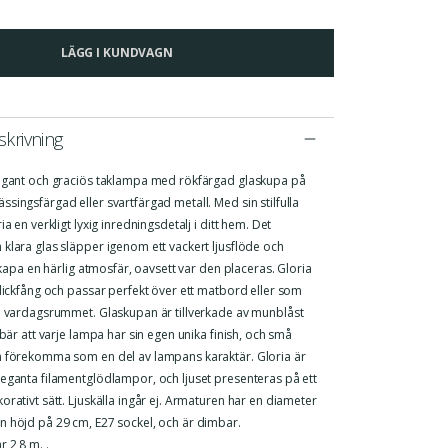
LÄGG I KUNDVAGN
krivning
legant och graciös taklampa med rökfärgad glaskupa på
singsfärgad eller svartfärgad metall. Med sin stilfulla
ia en verkligt lyxig inredningsdetalj i ditt hem. Det
klara glas släpper igenom ett vackert ljusflöde och
t skapa en härlig atmosfär, oavsett var den placeras. Gloria
blickfång och passar perfekt över ett matbord eller som
 i vardagsrummet. Glaskupan är tillverkade av munblåst
nebär att varje lampa har sin egen unika finish, och små
n förekomma som en del av lampans karaktär. Gloria är
leganta filamentglödlampor, och ljuset presenteras på ett
orativt sätt. Ljuskälla ingår ej. Armaturen har en diameter
n höjd på 29 cm, E27 sockel, och är dimbar.
 2,8 m. .