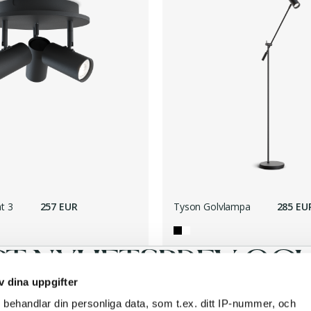
t 3
257 EUR
Tyson Golvlampa
285 EU
RT NYHETSBREV OCH 
v dina uppgifter
s
behandlar din personliga data, som t.ex. ditt IP-nummer, och