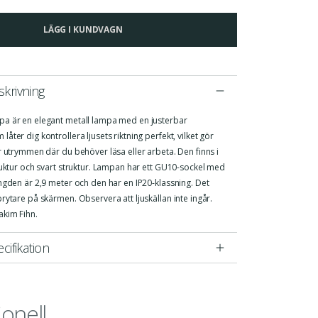
LÄGG I KUNDVAGN
krivning
a är en elegant metall lampa med en justerbar
åter dig kontrollera ljusets riktning perfekt, vilket gör
r utrymmen där du behöver läsa eller arbeta. Den finns i
ruktur och svart struktur. Lampan har ett GU10-sockel med
ngden är 2,9 meter och den har en IP20-klassning. Det
rytare på skärmen. Observera att ljuskällan inte ingår.
akim Fihn.
cifikation
ionell