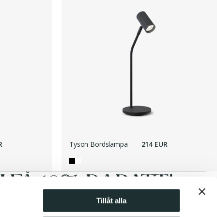
R
Tyson Bordslampa
214 EUR
FÅ 10% RABATT!
Tillåt alla
Prenumerera