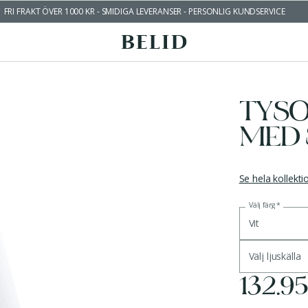
FRI FRAKT ÖVER 1000 KR - SMIDIGA LEVERANSER - PERSONLIG KUNDSERVICE
TYS
MED 
Se hela kollekt
Välj färg
*
Vit
Välj ljuskälla
132.9