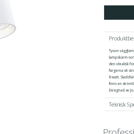
Produktbes
Tyson vägglamp
lampskärm som l
den idealisk fö
färgerna vit st
8 watt. Sladdlä
finns en strömb
Designad av Jo
Teknisk Spe
Profess