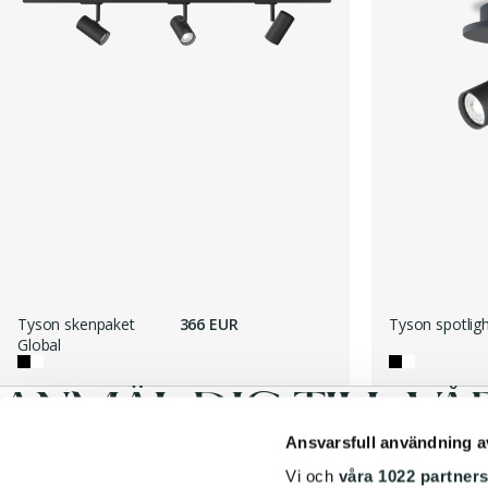
Tyson skenpaket
366 EUR
Tyson spotligh
Global
ANMÄL DIG TILL VÅ
Ansvarsfull användning a
Vi och
våra 1022 partner
E-postadress
*